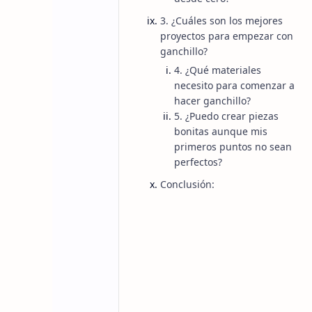
3. ¿Cuáles son los mejores
proyectos para empezar con
ganchillo?
4. ¿Qué materiales
necesito para comenzar a
hacer ganchillo?
5. ¿Puedo crear piezas
bonitas aunque mis
primeros puntos no sean
Muchas personas miran una pieza de ganchil
perfectos?
Conclusión:
Los puntos perfectos, los colores combinado
mucha experiencia.
Pero la verdad es diferente.
El ganchillo puede comenzar con algo peq