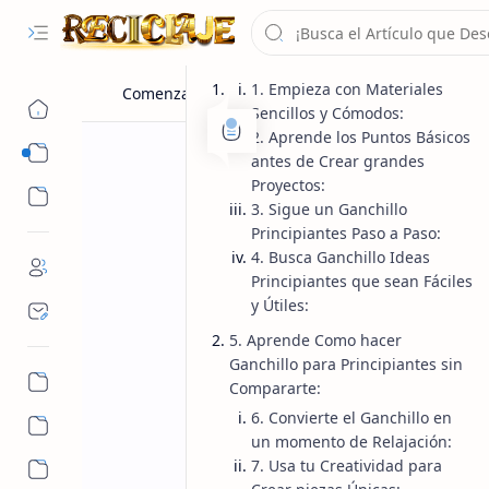
1. Empieza con Materiales
Sencillos y Cómodos:
2. Aprende los Puntos Básicos
Manualidades
antes de Crear grandes
Proyectos:
Reciclaje
3. Sigue un Ganchillo
Consejos
Principiantes Paso a Paso:
Ganchillo
Inicio
8 Consejos para
4. Busca Ganchillo Ideas
Principiantes que sean Fáciles
y Útiles:
Fácil para Prin
5. Aprende Como hacer
Ganchillo para Principiantes sin
Descubre cómo empezar con el ganchil
Compararte:
creativas y pasos prácticos...
6. Convierte el Ganchillo en
un momento de Relajación:
7. Usa tu Creatividad para