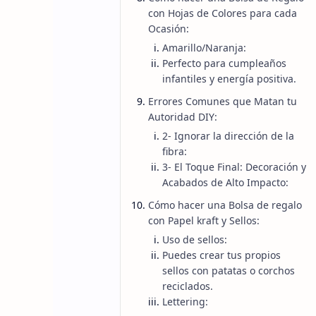
con Hojas de Colores para cada
Ocasión:
¿Lo mejor de todo? No necesitas
ser un artis
Amarillo/Naranja:
Perfecto para cumpleaños
En esta guía, te voy a mostrar que entender
c
infantiles y energía positiva.
Errores Comunes que Matan tu
He analizado los métodos más efectivos par
Autoridad DIY:
2- Ignorar la dirección de la
una bolsa de regalo con cartulina para algo 
fibra:
3- El Toque Final: Decoración y
Si estás listo para dejar de gastar dinero i
Acabados de Alto Impacto:
Cómo hacer una Bolsa de regalo
Te prometo que, al terminar este artículo, t
con Papel kraft y Sellos:
Uso de sellos:
Puedes crear tus propios
sellos con patatas o corchos
reciclados.
Lettering:
¿Por qué deberías dejar de Compr