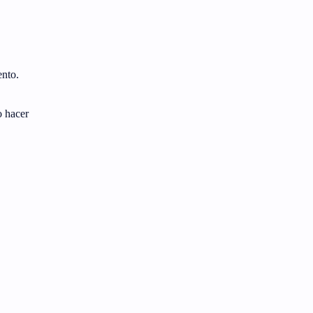
ento.
o hacer