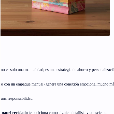
no es solo una manualidad; es una estrategia de ahorro y personalizaci
 (o con un empaque manual) genera una conexión emocional mucho más
s una responsabilidad.
 papel reciclado
te posiciona como alguien detallista y consciente.