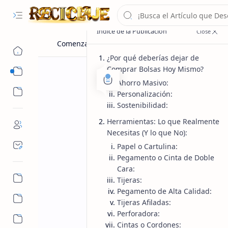
¿Por qué deberías dejar de
Comprar Bolsas Hoy Mismo?
Manualidades
Ahorro Masivo:
Reciclaje
Personalización:
Sostenibilidad:
Regalos
Inicio
¡Cómo Hacer un
Herramientas: Lo que Realmente
Necesitas (Y lo que No):
Definitiva para
Papel o Cartulina:
Pegamento o Cinta de Doble
Cara:
¿Quieres aprender cómo hacer una b
Tijeras:
esta guía te enseño!!!
Pegamento de Alta Calidad:
Tijeras Afiladas:
Perforadora:
Cintas o Cordones: