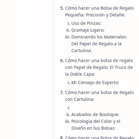
Cómo hacer una Bolsa de Regalo
Pequeña: Precisión y Detalle:
Uso de Pinzas:
Gramaje Ligero:
Dominando los Materiales:
Del Papel de Regalo a la
Cartulina:
Cómo hacer una bolsa de regalo
con Papel de Regalo: El Truco de
la Doble Capa:
Mi Consejo de Experto:
Aprender
cómo hacer una bolsa de regalo
Cómo hacer una bolsa de Regalo
con Cartulina:
En mi experiencia, un regalo hecho a mano
Acabados de Boutique:
Hoy en día, el reciclaje no es una opción, e
Psicología del Color y el
Diseño en tus Bolsas:
Saber
cómo hacer una bolsa de regalo con
Cómo hacer una Bolsa de Regalo